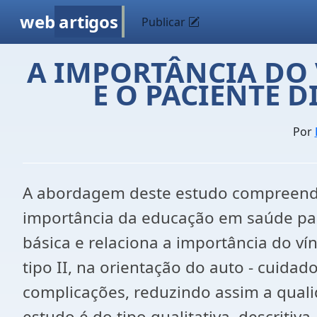
web
artigos
Publicar
A IMPORTÂNCIA DO 
E O PACIENTE 
Por
A abordagem deste estudo compreende 
importância da educação em saúde par
básica e relaciona a importância do v
tipo II, na orientação do auto - cuid
complicações, reduzindo assim a quali
estudo é do tipo qualitativa, descriti