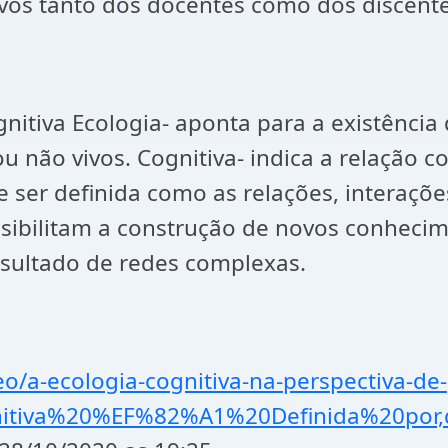
 tanto dos docentes como dos discentes
nitiva Ecologia- aponta para a existência 
 ou não vivos. Cognitiva- indica a relaçã
e ser definida como as relações, interaçõe
ssibilitam a construção de novos conhecime
esultado de redes complexas.
eo/a-ecologia-cognitiva-na-perspectiva-de-
ognitiva%20%EF%82%A1%20Definida%20po