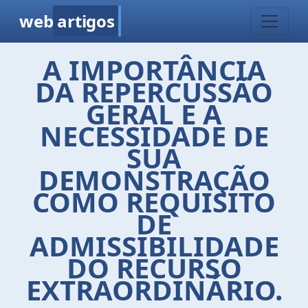
web
artigos
A IMPORTÂNCIA
DA REPERCUSSÃO
GERAL E A
NECESSIDADE DE
SUA
DEMONSTRAÇÃO
COMO REQUISITO
DE
ADMISSIBILIDADE
DO RECURSO
EXTRAORDINÁRIO.