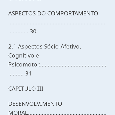
ASPECTOS DO COMPORTAMENTO
................................................................
............. 30
2.1 Aspectos Sócio-Afetivo,
Cognitivo e
Psicomotor............................................
.......... 31
CAPITULO III
DESENVOLVIMENTO
MORAL...................................................