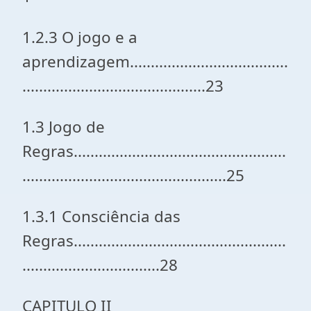
1.2.3 O jogo e a
aprendizagem......................................
............................................23
1.3 Jogo de
Regras...................................................
.................................................25
1.3.1 Consciência das
Regras...................................................
.................................28
CAPITULO II