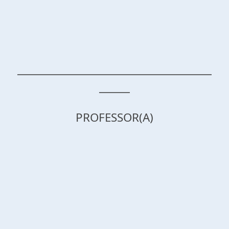
______________________________________
______
PROFESSOR(A)