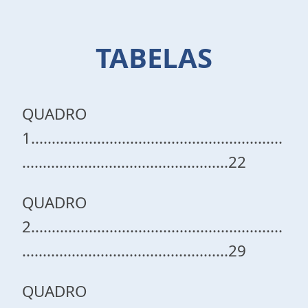
TABELAS
QUADRO
1.............................................................
..................................................22
QUADRO
2.............................................................
..................................................29
QUADRO