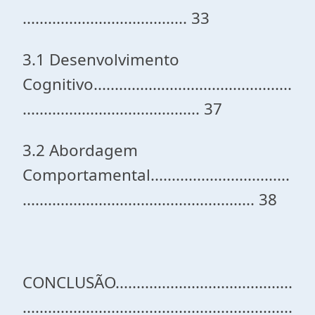
....................................... 33
3.1 Desenvolvimento
Cognitivo...............................................
.......................................... 37
3.2 Abordagem
Comportamental.................................
....................................................... 38
CONCLUSÃO..........................................
................................................................