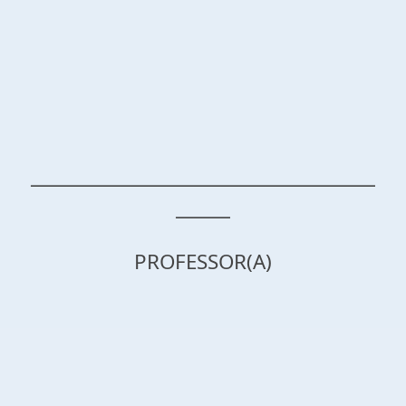
______________________________________
______
PROFESSOR(A)