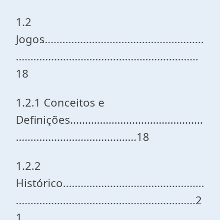
1.2
Jogos......................................................
..............................................................
18
1.2.1 Conceitos e
Definições.............................................
.........................................18
1.2.2
Histórico................................................
.............................................................2
1