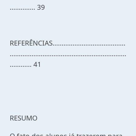
.............. 39
REFERÊNCIAS........................................
................................................................
............ 41
RESUMO
O fato dos alunos já trazerem para