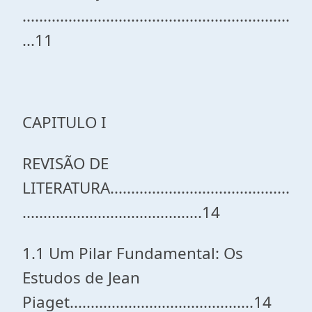
................................................................
...11
CAPITULO I
REVISÃO DE
LITERATURA...........................................
...........................................14
1.1 Um Pilar Fundamental: Os
Estudos de Jean
Piaget............................................14