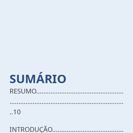
SUMÁRIO
RESUMO.................................................
................................................................
..10
INTRODUÇÃO........................................