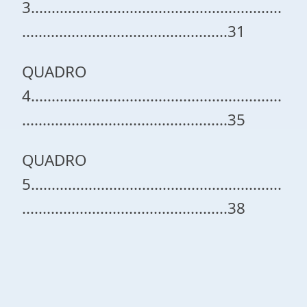
3.............................................................
..................................................31
QUADRO
4.............................................................
..................................................35
QUADRO
5.............................................................
..................................................38