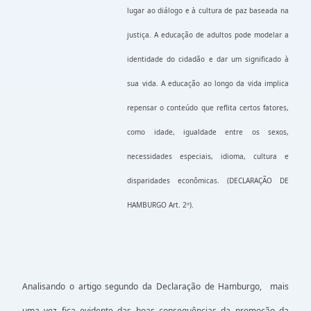
lugar ao diálogo e à cultura de paz baseada na
justiça. A educação de adultos pode modelar a
identidade do cidadão e dar um significado à
sua vida. A educação ao longo da vida implica
repensar o conteúdo que reflita certos fatores,
como idade, igualdade entre os sexos,
necessidades especiais, idioma, cultura e
disparidades econômicas. (DECLARAÇÃO DE
HAMBURGO Art. 2º).
Analisando o artigo segundo da Declaração de Hamburgo, mais
uma vez fica evidente das boas consequências da promoção da