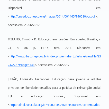
Disponível em:
<
http://unesdoc.unesco.org/images/0014/001465/146580por.pdf
>.
Acesso em: 23/06/2017
IRELAND, Timothy D. Educação em prisões. Em aberto, Brasília, v.
24, n. 86, p. 11-16, nov. 2011. Disponível em:
<
http://www.rbep.inep.gov.br/index.php/emaberto/article/viewFile/23
24/2287#page=141
>. Acesso em: 23/06/2017
JULIÃO, Elionaldo Fernandes. Educação para jovens e adultos
privados de liberdade: desafios para a política de reinserção social.
EJA e educação prisional, Disponível em:
<
http://cdnbi.tvescola.org.br/resources/VMSResources/contents/doc