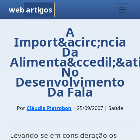
web
artigos
A
Import&acirc;ncia
Da
Alimenta&ccedil;&ati
No
Desenvolvimento
Da Fala
Por
Cláudia Pietrobon
| 25/09/2007 | Saúde
Levando-se em consideração os