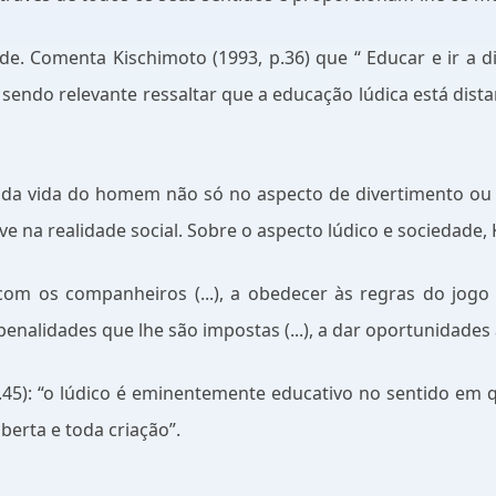
e. Comenta Kischimoto (1993, p.36) que “ Educar e ir a d
, sendo relevante ressaltar que a educação lúdica está dis
te da vida do homem não só no aspecto de divertimento 
e na realidade social. Sobre o aspecto lúdico e sociedade, 
com os companheiros (...), a obedecer às regras do jogo (...
r penalidades que lhe são impostas (...), a dar oportunidade
5): “o lúdico é eminentemente educativo no sentido em qu
berta e toda criação”.