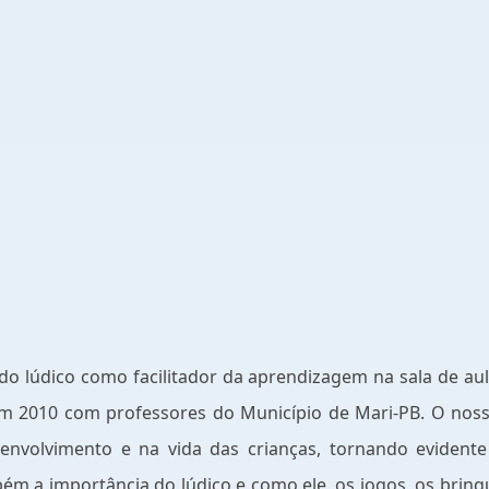
 do lúdico como facilitador da aprendizagem na sala de au
em 2010 com professores do Município de Mari-PB. O nos
envolvimento e na vida das crianças, tornando evident
m a importância do lúdico e como ele, os jogos, os brinq