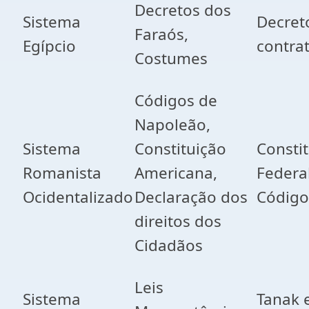
Decretos dos
Sistema
Decret
Faraós,
Egípcio
contra
Costumes
Códigos de
Napoleão,
Sistema
Constituição
Consti
Romanista
Americana,
Federal
Ocidentalizado
Declaração dos
Código 
direitos dos
Cidadãos
Leis
Sistema
Tanak 