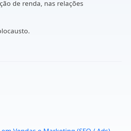
ição de renda, nas relações
olocausto.
a em Vendas e Marketing (SEO / Ads).