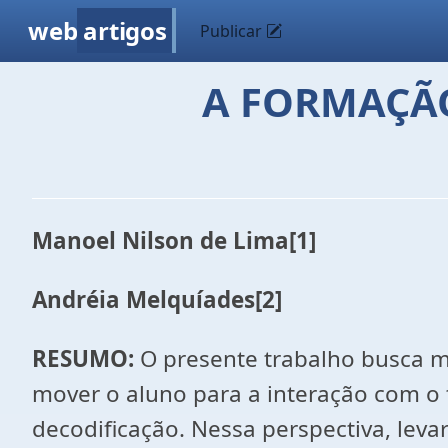
web
artigos
Publicar
A FORMAÇÃO
Manoel Nilson de Lima
[1]
Andréia Melquíades
[2]
RESUMO
:
O presente trabalho busca m
mover o aluno para a interação com o
decodificação. Nessa perspectiva, leva