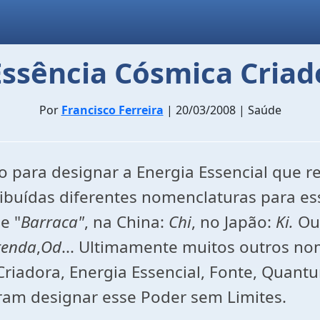
Essência Cósmica Criad
Por
Francisco Ferreira
| 20/03/2008 | Saúde
 para designar a Energia Essencial que re
ibuídas diferentes nomenclaturas para es
e "
Barraca"
, na China:
Chi
, no Japão:
Ki.
Ou
renda
,
Od
... Ultimamente muitos outros no
 Criadora, Energia Essencial, Fonte, Qua
ram designar esse Poder sem Limites.