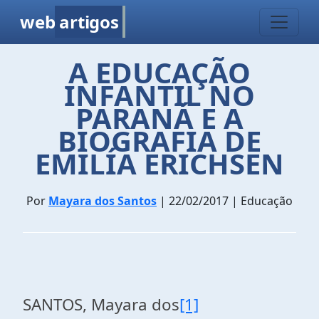
web
artigos
A EDUCAÇÃO
INFANTIL NO
PARANÁ E A
BIOGRAFIA DE
EMILÍA ERICHSEN
Por
Mayara dos Santos
| 22/02/2017 | Educação
SANTOS, Mayara dos
[1]