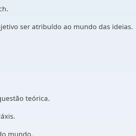
ch.
tivo ser atribuído ao mundo das ideias.
uestão teórica.
áxis.
 do mundo.