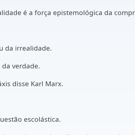
ealidade é a força epistemológica da com
u da irrealidade.
 da verdade.
xis disse Karl Marx.
estão escolástica.