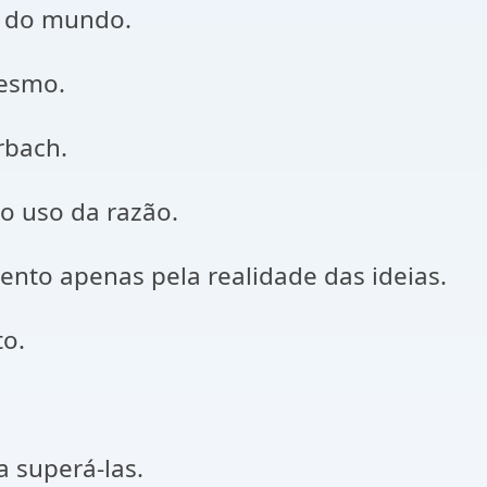
e do mundo.
mesmo.
rbach.
ro uso da razão.
ento apenas pela realidade das ideias.
o.
a superá-las.