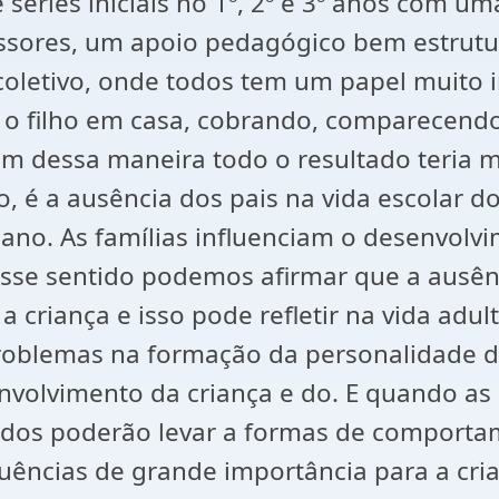
séries iniciais no 1º, 2º e 3º anos com u
essores, um apoio pedagógico bem estrutu
coletivo, onde todos tem um papel muito
o filho em casa, cobrando, comparecendo
sim dessa maneira todo o resultado teria 
é a ausência dos pais na vida escolar dos 
mano. As famílias influenciam o desenvol
 Nesse sentido podemos afirmar que a ausê
 criança e isso pode refletir na vida adult
 problemas na formação da personalidade
lvimento da criança e do. E quando as in
ados poderão levar a formas de comportam
uências de grande importância para a c