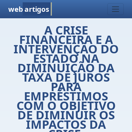
web
artigos
A CRISE
FINANCEIRA E A
INTERVENÇÃO DO
ESTADO NA
DIMINUIÇÃO DA
TAXA DE JUROS
PARA
EMPRÉSTIMOS
COM O OBJETIVO
DE DIMINUIR OS
IMPACTOS DA