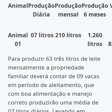
Animal
Produção
Produção
Produção
Diária
mensal
6 meses
Animal
07 litros
210 litros
1.260
01
litros
8
Para produzir 63 três litros de leite
mensalmente a propriedade
familiar deverá contar de 09 vacas
em período de aleitamento, que
com boa alimentação e manejo
correto produzirão uma média de
07 litros diários. Levando em