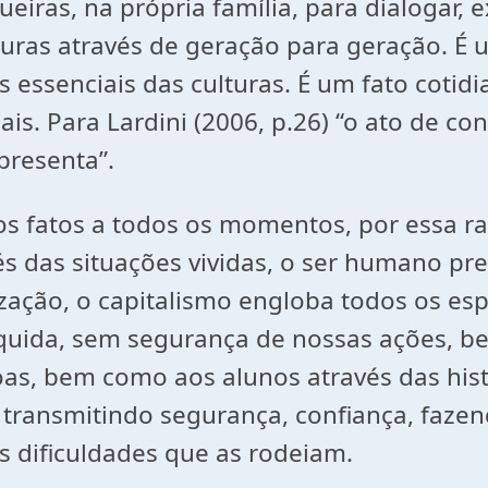
ueiras, na própria família, para dialogar,
ulturas através de geração para geração.
essenciais das culturas. É um fato cotidia
is. Para Lardini (2006, p.26) “o ato de co
presenta”.
s fatos a todos os momentos, por essa ra
s das situações vividas, o ser humano prec
zação, o capitalismo engloba todos os espa
uida, sem segurança de nossas ações, be
oas, bem como aos alunos através das hist
 transmitindo segurança, confiança, faze
 dificuldades que as rodeiam.