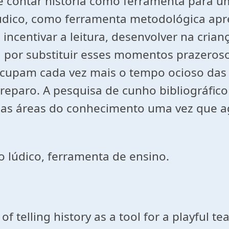
e contar história como ferramenta para um
lúdico, como ferramenta metodológica apr
centivar a leitura, desenvolver na crianç
por substituir esses momentos prazeroso
upam cada vez mais o tempo ocioso das cr
reparo. A pesquisa de cunho bibliográfico
ersas áreas do conhecimento uma vez que 
no lúdico, ferramenta de ensino.
of telling history as a tool for a playful t