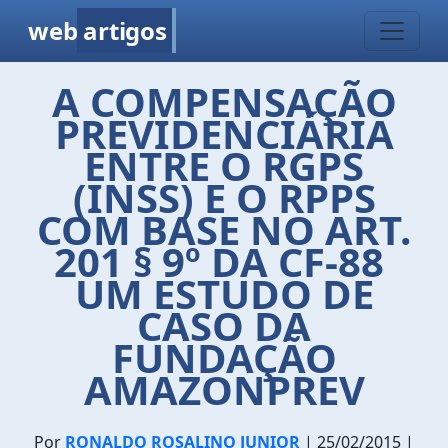
web
artigos
A COMPENSAÇÃO
PREVIDENCIÁRIA
ENTRE O RGPS
(INSS) E O RPPS
COM BASE NO ART.
201 § 9º DA CF-88 
UM ESTUDO DE
CASO DA
FUNDAÇÃO
AMAZONPREV
Por
RONALDO ROSALINO JUNIOR
| 25/02/2015 |