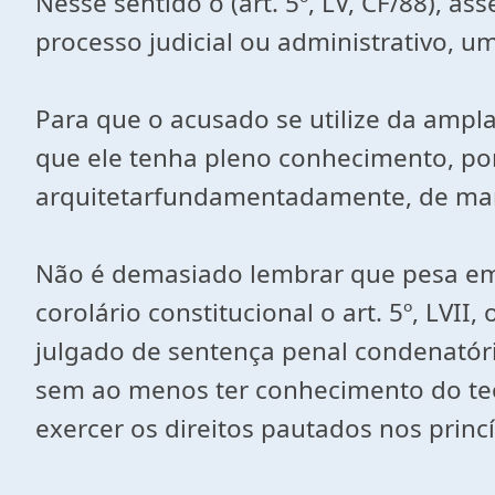
Nesse sentido o (art. 5º, LV, CF/88), 
processo judicial ou administrativo, um
Para que o acusado se utilize da ampla
que ele tenha pleno conhecimento, po
arquitetarfundamentadamente, de manei
Não é demasiado lembrar que pesa em 
corolário constitucional o art. 5º, LV
julgado de sentença penal condenatóri
sem ao menos ter conhecimento do teor
exercer os direitos pautados nos princí