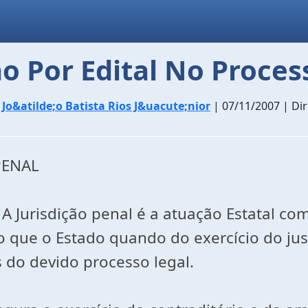
ão Por Edital No Proces
r
Jo&atilde;o Batista Rios J&uacute;nior
| 07/11/2007 | Dir
PENAL
l. A Jurisdição penal é a atuação Estatal c
do que o Estado quando do exercício do ju
s do devido processo legal.