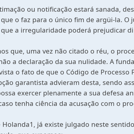
intimação ou notificação estará sanada, 
ue o faz para o único fim de argüi-la. O 
ue a irregularidade poderá prejudicar dir
os que, uma vez não citado o réu, o proce
ão a declaração da sua nulidade. A fun
ista o fato de que o Código de Processo P
pção garantista advieram desta, sendo ass
 possa exercer plenamente a sua defesa an
 caso tenha ciência da acusação com o pro
é Holanda1, já existe julgado neste senti