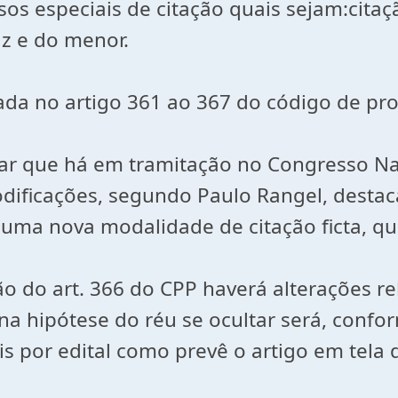
sos especiais de citação quais sejam:citaç
az e do menor.
iada no artigo 361 ao 367 do código de pr
tar que há em tramitação no Congresso Nac
odificações, segundo Paulo Rangel, desta
 uma nova modalidade de citação ficta, qua
o do art. 366 do CPP haverá alterações r
o na hipótese do réu se ocultar será, conf
s por edital como prevê o artigo em tela d