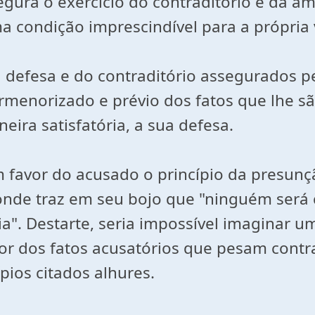
assegura o exercício do contraditório e da
a condição imprescindível para a própria v
 defesa e do contraditório assegurados pe
rmenorizado e prévio dos fatos que lhe 
ra satisfatória, a sua defesa.
favor do acusado o princípio da presunç
II, onde traz em seu bojo que "ninguém ser
a". Destarte, seria impossível imaginar 
 dos fatos acusatórios que pesam contra 
pios citados alhures.