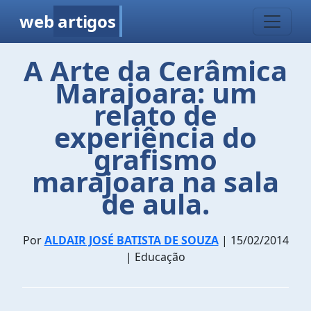
web
artigos
A Arte da Cerâmica
Marajoara: um
relato de
experiência do
grafismo
marajoara na sala
de aula.
Por
ALDAIR JOSÉ BATISTA DE SOUZA
| 15/02/2014
| Educação