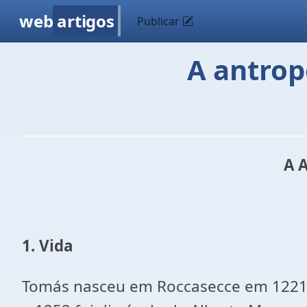
web
artigos
Publicar
A antrop
A 
1. Vida
Tomás nasceu em Roccasecce em 1221. 