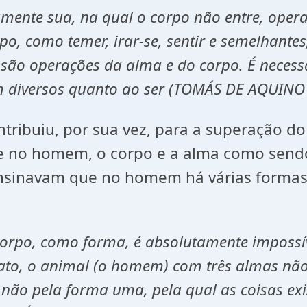
ente sua, na qual o corpo não entre, operaç
o, como temer, irar-se, sentir e semelhante
são operações da alma e do corpo. É necessá
m diversos quanto ao ser (TOMÁS DE AQUINO
tribuiu, por sua vez, para a superação do
e no homem, o corpo e a alma como sendo
nsinavam que no homem há várias formas,
orpo, como forma, é absolutamente impossív
e fato, o animal (o homem) com três almas nã
não pela forma uma, pela qual as coisas ex