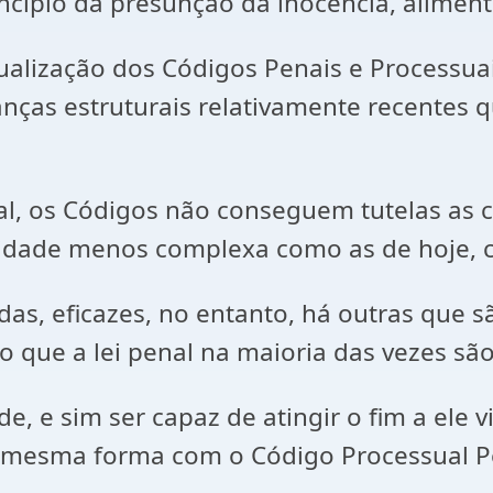
incipio da presunção da inocência, alime
atualização dos Códigos Penais e Processu
anças estruturais relativamente recentes 
l, os Códigos não conseguem tutelas as 
dade menos complexa como as de hoje, co
adas, eficazes, no entanto, há outras que
so que a lei penal na maioria das vezes são
e, e sim ser capaz de atingir o fim a ele v
 mesma forma com o Código Processual P