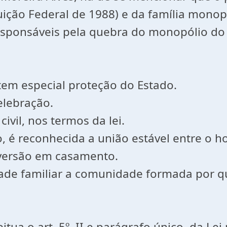
tuição Federal de 1988) e da família monop
responsáveis pela quebra do monopólio d
 tem especial proteção do Estado.
celebração.
civil, nos termos da lei.
ado, é reconhecida a união estável entre 
onversão em casamento.
dade familiar a comunidade formada por q
ua o art. 5º, II e parágrafo único, da Lei