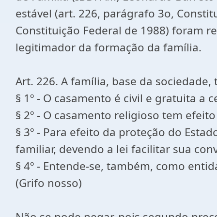
estável (art. 226, parágrafo 3o, Consti
Constituição Federal de 1988) foram 
legitimador da formação da família.
Art. 226. A família, base da sociedade,
§ 1º - O casamento é civil e gratuita a 
§ 2º - O casamento religioso tem efeito 
§ 3º - Para efeito da proteção do Est
familiar, devendo a lei facilitar sua c
§ 4º - Entende-se, também, como enti
(Grifo nosso)
Não se pode negar, pois segundo preceit