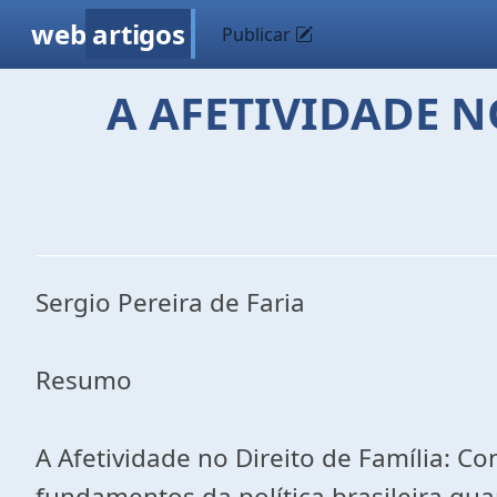
web
artigos
Publicar
A AFETIVIDADE N
Sergio Pereira de Faria
Resumo
A Afetividade no Direito de Família: Co
fundamentos da política brasileira quan