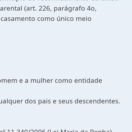
arental (art. 226, parágrafo 4o,
o casamento como único meio
o homem e a mulher como entidade
ualquer dos pais e seus descendentes.
 nº 11.340/2006 (Lei Maria da Penha),