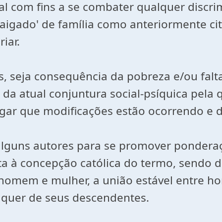
cial com fins a se combater qualquer disc
raigado' de família como anteriormente ci
iar.
s, seja consequência da pobreza e/ou falt
 da atual conjuntura social-psíquica pela 
egar que modificações estão ocorrendo e 
 alguns autores para se promover pondera
ta à concepção católica do termo, sendo de
e homem e mulher, a união estável entre h
lquer de seus descendentes.