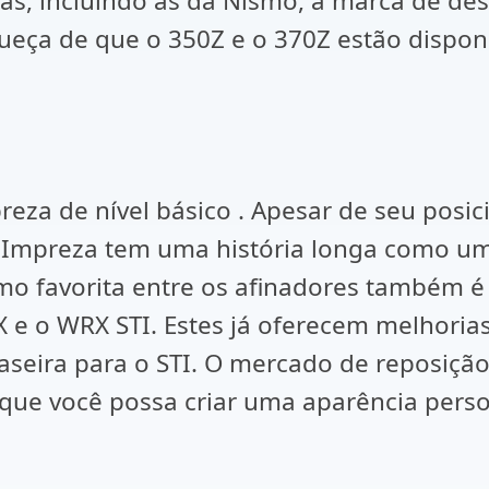
as, incluindo as da Nismo, a marca de de
ueça de que o 350Z e o 370Z estão disponí
eza de nível básico . Apesar de seu pos
o Impreza tem uma história longa como um
o favorita entre os afinadores também é 
e o WRX STI. Estes já oferecem melhorias
aseira para o STI. O mercado de reposi
 que você possa criar uma aparência perso