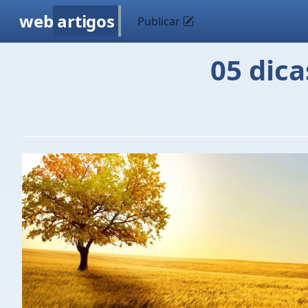
web
artigos
Publicar
05 dica